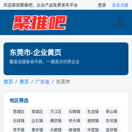
欢迎来到聚推吧，企业产品免费发布平台
登录
企业注册
东莞市-企业黄页
覆盖全国各省市县，一键直达优质企业
首页
黄页
广东省
东莞市
地区筛选
莞城区
南城区
万江区
石碣镇
石龙镇
茶山镇
石排镇
企石镇
横沥镇
桥头镇
谢岗镇
东坑镇
常平镇
寮步镇
大朗镇
麻涌镇
中堂镇
高埗镇