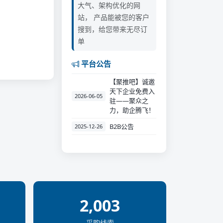
大气、架构优化的网
站， 产品能被您的客户
搜到，给您带来无尽订
单
平台公告
【聚推吧】诚邀
天下企业免费入
2026-06-05
驻——聚众之
力，助企腾飞！
B2B公告
2025-12-26
2,003
采购线索