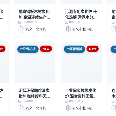
化
耐磨钢板木材炭化
污泥专用炭化炉 干
耐
炉 高温连续生产
化热解 污泥水分蒸
密
08-08
3
08-08
5
坚固耐用 w
发减量w
炭
北斗机械科技有限公司
巩义市北斗机械科技有限公司
巩义市北斗机械科技有限公司
EW
NEW
NEW
环保机械
环保机械
炉
无烟环保咖啡渣炭
工业固废垃圾炭化
连
源
化炉 咖啡废料无氧
炉 混合废料无氧炭
木
08-08
7
08-08
7
p
热解制炭设备p
化设备p
设
北斗机械科技有限公司
巩义市北斗机械科技有限公司
巩义市北斗机械科技有限公司