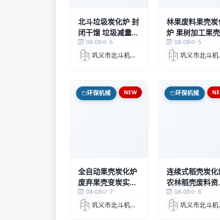
北斗垃圾炭化炉 封
林果废料果壳炭
闭干馏 垃圾减量化
炉 果树加工果壳
08-08
6
08-08
5
处理 w
实现循环利用 w
巩义市北斗机械科技有限公司
巩义市
NEW
N
环保机械
环保机械
全自动果壳炭化炉
连续式稻壳炭化
废弃果壳变炭实现
农林稻壳废料资
08-08
7
08-08
6
农林废弃物循环利
化利用制炭设备
用p
巩义市北斗机械科技有限公司
巩义市