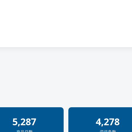
5,287
4,278
产品总数
资讯条数