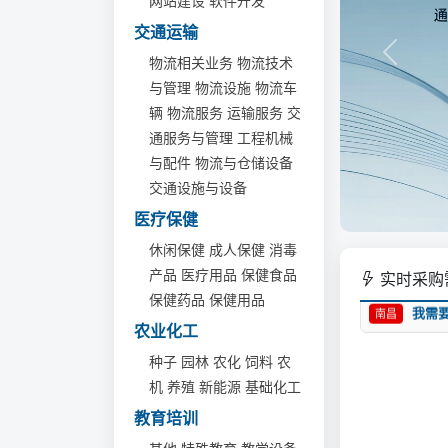
网站建设
软件开发
交通运输
物流相关业务
物流技术
与管理
物流设施
物流车
辆
物流服务
运输服务
交
通服务与管理
工程机械
与配件
物流与仓储设备
交通设施与设备
医疗保健
休闲保健
成人保健
消毒
产品
医疗用品
保健食品
实时采购
保健药品
保健用品
我需
南昌
农业化工
种子
园林
农化
饲料
农
机
养殖
新能源
基础化工
教育培训