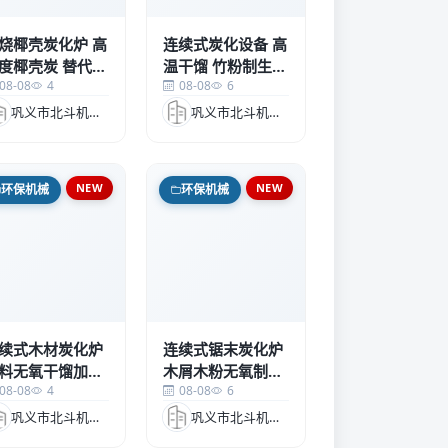
烧椰壳炭化炉 高
连续式炭化设备 高
度椰壳炭 替代煤
温干馏 竹粉制生物
08-08
4
08-08
6
 w
炭w
巩义市北斗机械科技有限公司
巩义市北斗机械科技有限公司
NEW
NEW
环保机械
环保机械
续式木材炭化炉
连续式锯末炭化炉
料无氧干馏加工
木屑木粉无氧制炭
08-08
4
08-08
6
备P
加工设备p
巩义市北斗机械科技有限公司
巩义市北斗机械科技有限公司