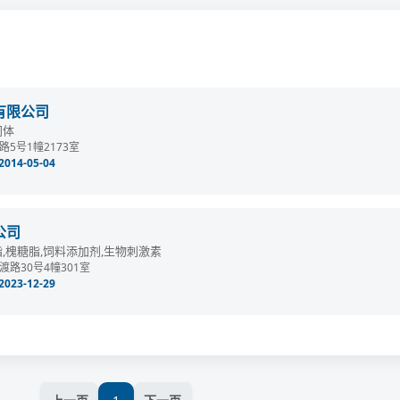
有限公司
间体
5号1幢2173室
14-05-04
公司
,槐糖脂,饲料添加剂,生物刺激素
路30号4幢301室
23-12-29