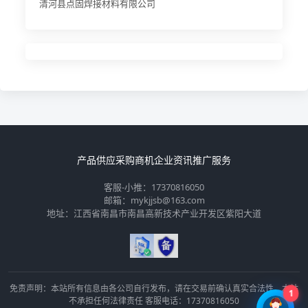
清河县点固焊接材料有限公司
产品供应
采购商机
企业资讯
推广服务
客服-小推：17370816050
邮箱：mykjjsb@163.com
地址：江西省南昌市南昌高新技术产业开发区紫阳大道
💡
免责声明：本站所有信息由各公司自行发布，请在交易前确认真实合法性，本站
1
不承担任何法律责任 客服电话：17370816050