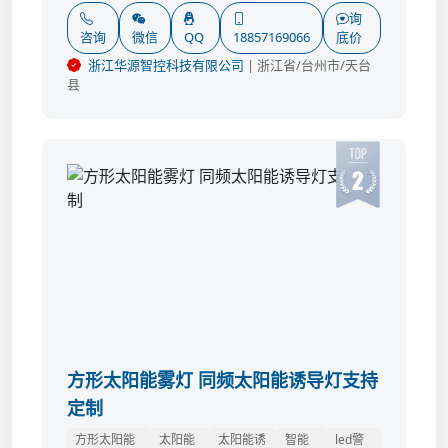
询
咨询
微信
QQ
18857169066
底价
浙江华源智控科技有限公司
| 浙江省/台州市/天台
县
方形太阳能雾灯 同频太阳能诱导灯支持
定制
方形太阳能
太阳能
太阳能诱
智能
led警