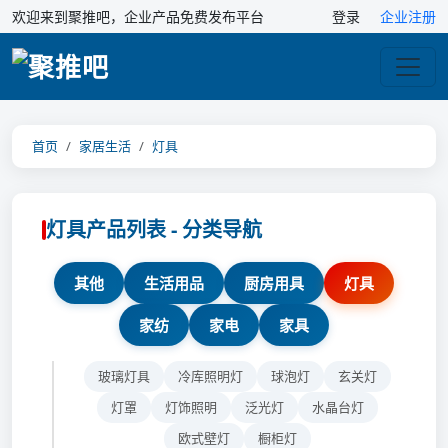
欢迎来到聚推吧，企业产品免费发布平台
登录
企业注册
首页
家居生活
灯具
灯具产品列表 - 分类导航
其他
生活用品
厨房用具
灯具
家纺
家电
家具
玻璃灯具
冷库照明灯
球泡灯
玄关灯
灯罩
灯饰照明
泛光灯
水晶台灯
欧式壁灯
橱柜灯