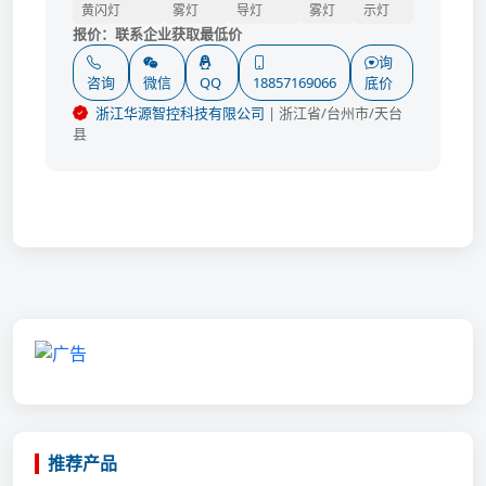
黄闪灯
雾灯
导灯
雾灯
示灯
联系企业获取最低价
询
咨询
微信
QQ
18857169066
底价
浙江华源智控科技有限公司
| 浙江省/台州市/天台
县
推荐产品