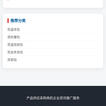
推荐分类
防盗背包
隐形腰包
防盗双肩包
防走失背包
防割包
产品供应
采购商机
企业资讯
推广服务