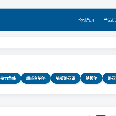
公司黄页
产品供
强拉力鱼线
超轻台钓竿
铁板路亚饵
铁板竿
路亚