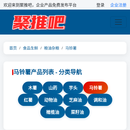
欢迎来到聚推吧，企业产品免费发布平台
登录
企业注册
首页
食品生鲜
粮油杂粮
马铃薯
马铃薯产品列表 - 分类导航
木薯
山药
芋头
马铃薯
红薯
动物油
芝麻油
调和油
橄榄油
菜籽油