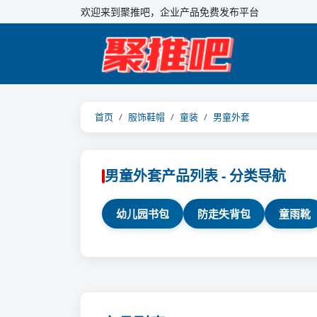
欢迎来到聚推吧，企业产品免费发布平台
首页
服饰鞋帽
童装
男童外套
男童外套产品列表 - 分类导航
幼儿园书包
防走失背包
童雨靴