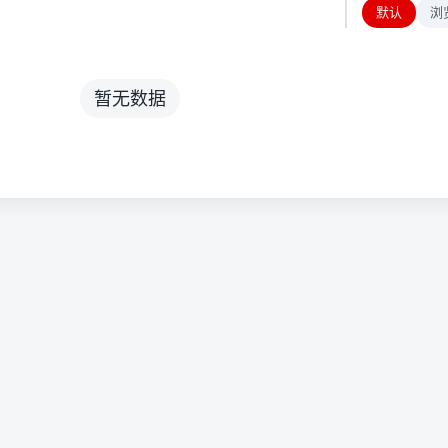
默认
浏
暂无数据