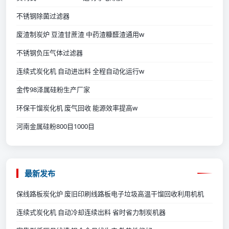
不锈钢除菌过滤器
废渣制炭炉 豆渣甘蔗渣 中药渣糠醛渣通用w
不锈钢负压气体过滤器
连续式炭化机 自动进出料 全程自动化运行w
金传98泽属硅粉生产厂家
环保干馏炭化机 废气回收 能源效率提高w
河南金属硅粉800目1000目
最新发布
保线路板炭化炉 废旧印刷线路板电子垃圾高温干馏回收利用机机
连续式炭化机 自动冷却连续出料 省时省力制炭机器