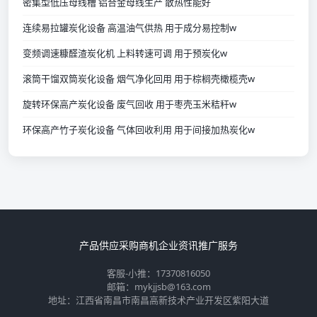
密集型低压母线槽 铝合金母线生产 散热性能好
连续易拉罐炭化设备 高温油气供热 用于成分易控制w
变频调速糠醛渣炭化机 上料转速可调 用于预炭化w
滚筒干馏双筒炭化设备 烟气净化回用 用于棕榈壳橄榄壳w
旋转环保高产炭化设备 废气回收 用于枣壳玉米秸秆w
环保高产竹子炭化设备 气体回收利用 用于间接加热炭化w
产品供应
采购商机
企业资讯
推广服务
客服-小推：17370816050
邮箱：mykjjsb@163.com
地址：江西省南昌市南昌高新技术产业开发区紫阳大道