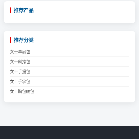
推荐产品
推荐分类
女士单肩包
女士斜挎包
女士手提包
女士手拿包
女士胸包腰包