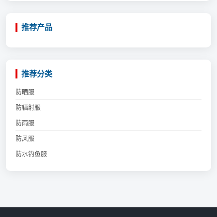
推荐产品
推荐分类
防晒服
防辐射服
防雨服
防风服
防水钓鱼服