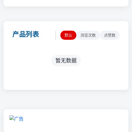
产品列表
默认
浏览次数
点赞数
暂无数据