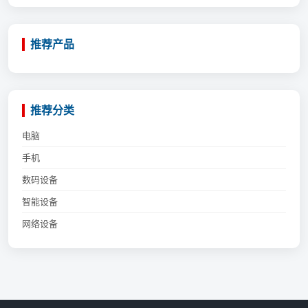
推荐产品
推荐分类
电脑
手机
数码设备
智能设备
网络设备