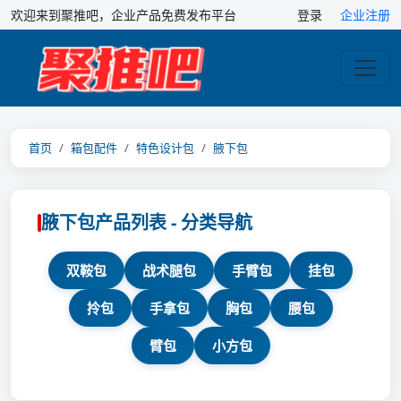
欢迎来到聚推吧，企业产品免费发布平台
登录
企业注册
首页
箱包配件
特色设计包
腋下包
腋下包产品列表 - 分类导航
双鞍包
战术腿包
手臂包
挂包
拎包
手拿包
胸包
腰包
臂包
小方包