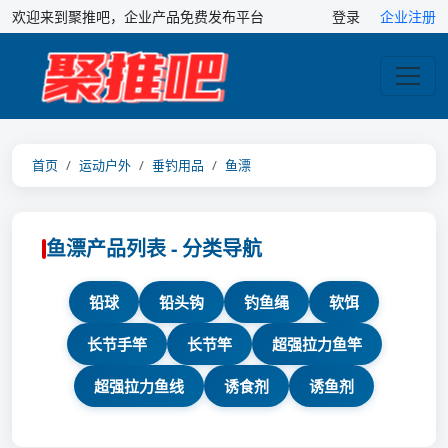
欢迎来到聚推吧，企业产品免费发布平台
登录
企业注册
首页
运动户外
垂钓用品
鱼漂
鱼漂产品列表 - 分类导航
铅球
铅头钩
钓鱼绳
软饵
长节手竿
长节竿
超强拉力鱼竿
超强拉力鱼线
诱食剂
诱鱼剂