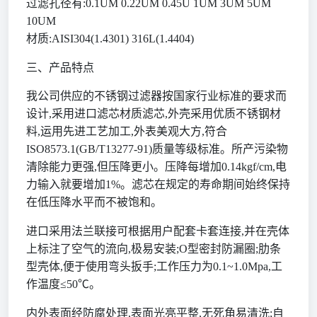
过滤孔径有
:0.1UM 0.22UM 0.45U 1UM 3UM 5UM
10UM
材质
:AISI304(1.4301) 316L(1.4404)
三、产品特点
我公司供应的不锈钢过滤器按国家行业标准的要求而
设计
,采用进口滤芯材质滤芯,外壳采用优质不锈钢材
料,运用先进工艺加工,外表美观大方,符合
ISO8573.1(GB/T13277-91)质量等级标准。所产污染物
清除能力更强,但压降更小。压降每增加0.14kgf/cm,电
力输入就要增加1%。滤芯在规定的寿命期间始终保持
在低压降水平而不被饱和。
进口采用法兰联接可根据用户配套卡套连接
,并在壳体
上标注了空气的流向,极易安装;O型密封防漏圈;肋条
型壳体,便于使用弯头扳手;工作压力为0.1~1.0Mpa,工
作温度≤50℃。
内外表面经防腐处理
,表面光亮平整,无死角易清洗;自