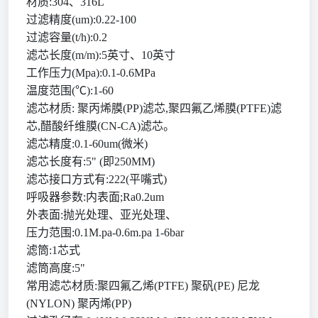
材质
:304、316L
过滤精度
(um):0.22-100
过滤容量
(t/h):0.2
滤芯长度
(m/m):5英寸、10英寸
工作压力
(Mpa):0.1-0.6MPa
温度范围
(℃):1-60
滤芯材质
: 聚丙烯膜(PP)滤芯,聚四氟乙烯膜(PTFE)滤
芯,醋酸纤维膜(CN-CA)滤芯。
滤芯精度
:0.1-60um(微米)
滤芯长度有
:5" (即250MM)
滤芯接口方式有
:222(平嘴式)
呼吸器参数
:内表面;Ra0.2um
外表面
:抛光处理、亚光处理、
压力范围
:0.1M.pa-0.6m.pa 1-6bar
滤筒
:1芯式
滤筒高度
:5"
常用滤芯材质
:聚四氟乙烯(PTFE) 聚矾(PE) 尼龙
(NYLON) 聚丙烯(PP)