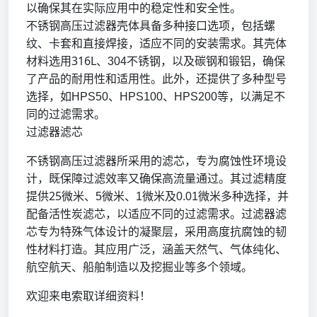
以确保其在实际应用中的稳定性和安全性。
不锈钢高压过滤器壳体具备多种接口选项，包括螺
纹、卡套和直接焊接，适应不同的安装需求。其壳体
316L
材料选用
、
304
不锈钢，以及碳钢和锻铝，确保
了产品的耐用性和适用性。此外，还提供了多种型号
选择，如
HPS50
、
HPS100
、
HPS200
等，以满足不
同的过滤需求。
过滤器滤芯
不锈钢高压过滤器所采用的滤芯，专为腐蚀性环境设
计，既保障过滤效率又确保高流量通过。其过滤精度
25
提供
微米、
5
微米、
1
微米及
0.01
微米多种选择，并
配备活性炭滤芯，以适应不同的过滤需求。过滤器滤
芯专为特殊气体设计的凝聚层，采用高度抗腐蚀的韧
性材料打造。其应用广泛，涵盖天然气、气体纯化、
航空航天、船舶制造以及挖掘业等多个领域。
欢迎来电索取详细资料！