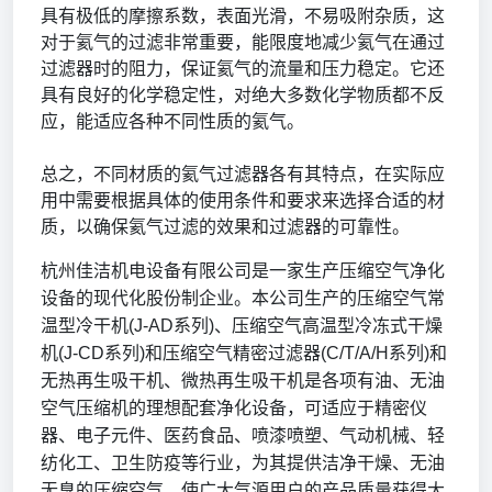
具有极低的摩擦系数，表面光滑，不易吸附杂质，这
对于氦气的过滤非常重要，能限度地减少氦气在通过
过滤器时的阻力，保证氦气的流量和压力稳定。它还
具有良好的化学稳定性，对绝大多数化学物质都不反
应，能适应各种不同性质的氦气。
总之，不同材质的氦气过滤器各有其特点，在实际应
用中需要根据具体的使用条件和要求来选择合适的材
质，以确保氦气过滤的效果和过滤器的可靠性。
杭州佳洁机电设备有限公司是一家生产压缩空气净化
设备的现代化股份制企业。本公司生产的压缩空气常
温型冷干机
(J-AD系列)、压缩空气高温型冷冻式干燥
机(J-CD系列)和压缩空气精密过滤器(C/T/A/H系列)和
无热再生吸干机、微热再生吸干机是各项有油、无油
空气压缩机的理想配套净化设备，可适应于精密仪
器、电子元件、医药食品、喷漆喷塑、气动机械、轻
纺化工、卫生防疫等行业，为其提供洁净干燥、无油
无臭的压缩空气，使广大气源用户的产品质量获得大