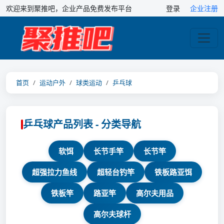
欢迎来到聚推吧，企业产品免费发布平台
登录
企业注册
首页
运动户外
球类运动
乒乓球
乒乓球产品列表 - 分类导航
软饵
长节手竿
长节竿
超强拉力鱼线
超轻台钓竿
铁板路亚饵
铁板竿
路亚竿
高尔夫用品
高尔夫球杆