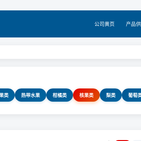
公司黄页
产品供
果类
热带水果
柑橘类
核果类
梨类
葡萄