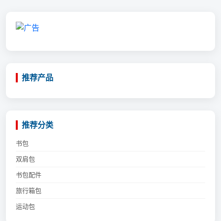
推荐产品
推荐分类
书包
双肩包
书包配件
旅行箱包
运动包