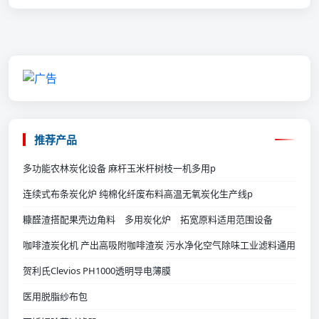
推荐产品
多功能农林炭化设备 麻杆玉米杆树枝一机多用p
连续式布条炭化炉 纯棉化纤废布料高温无氧炭化生产线p
糠醛渣搭配果壳边角料 多用炭化炉 拓宽原料适用范围设备
咖啡渣炭化机 产出高吸附咖啡渣炭 污水净化空气除味工业滤料通用
贺利氏Clevios PH1000透明导电薄膜
医用脱脂纱布包