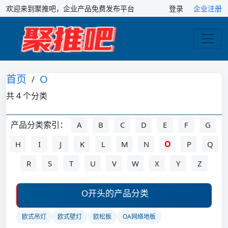
欢迎来到聚推吧，企业产品免费发布平台
登录
企业注册
首页
O
/
共 4 个分类
产品分类索引：
A
B
C
D
E
F
G
O
H
I
J
K
L
M
N
P
Q
R
S
T
U
V
W
X
Y
Z
O开头的产品分类
欧式吊灯
欧式壁灯
欧松板
OA网络地板