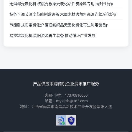
无烟椰壳炭化机 核桃壳板栗壳炭化活性炭原料专用 密封性好p
枝条可调节温度节能制碳设备 木屑木材边角料高温连续炭化炉p
节能卧式布条炭化炉 废旧纺织品无害化炭化再生利用装备p
易拉罐炭化机 废旧资源再生装备 推动循环产业发展
产品供应
采购商机
企业资讯
推广服务
客服-小推：17370816050
邮箱：mykjjsb@163.com
地址：江西省南昌市南昌高新技术产业开发区紫阳大道
💡