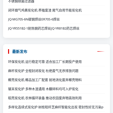
不锈钢除菌过滤器
闭环烟气鸡粪炭化机 养殖废渣 尾气自用节能炭化机
JQ·MG70S-6N碳钢焊丝ER70S-6焊丝
JQ·YR551B2-1耐热钢药芯焊丝JQ·YR81B2药芯焊丝
最新发布
环保炭化机 运行稳定可靠 适合加工厂长期投产使用
麻杆炭化炉 全程封闭炭化 杜绝废气无序排放问题
椰壳炭化机 椰品加工厂配套 就地消化废弃椰壳物料
锯末炭化炉 多种木渣通用 木糠碎料均可入炉炭化
稻壳炭化机 农林循环装备 推动农田废弃物高效利用
多样化连续式炭化炉 树枝秸秆芝麻杆智能化出炭 密封性好无污染p