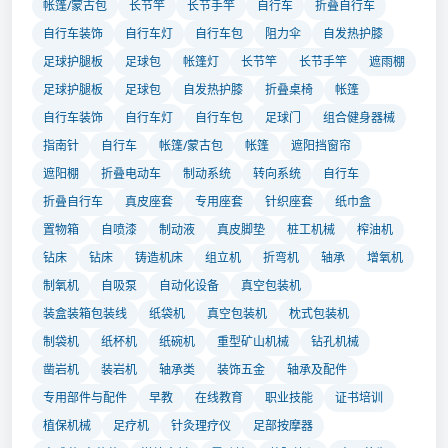
帐篷/蒙古包
长节竿
长节手竿
自行车
折叠自行车
自行车装饰
自行车灯
自行车包
阻力伞
自发热护膝
足球护腿板
足球包
帐篷灯
长节竿
长节手竿
遮雨棚
足球护腿板
足球包
自发热护膝
折叠桌椅
帐篷
自行车装饰
自行车灯
自行车包
足球门
组合健身器械
指南针
自行车
帐篷/蒙古包
帐篷
遮阳挡窗帘
遮阳棚
折叠电动车
制动系统
转向系统
自行车
折叠自行车
真皮座套
专用座套
针织座套
纸巾盒
置物箱
自喷漆
制动液
真皮脚垫
桩工机械
榨油机
钻床
钻床
铸造机床
组立机
折弯机
轴承
增氧机
制氧机
自吸泵
自动化设备
真空包装机
装盒装箱包装线
纸袋机
真空包装机
枕式包装机
制袋机
纸杯机
纸碗机
重型矿山机械
钻孔机械
凿岩机
装岩机
轴承类
装饰五金
轴承及配件
专用部件与配件
早教
在线教育
职业技能
证书培训
植保机械
足疗机
针灸理疗仪
足部按摩器