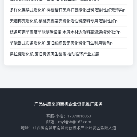
多样化连续式炭化炉 树枝秸秆芝麻杆智能化出炭 密封性好无污染p
无烟椰壳炭化机 核桃壳板栗壳炭化活性炭原料专用 密封性好p
枝条可调节温度节能制碳设备 木屑木材边角料高温连续炭化炉p
节能卧式布条炭化炉 废旧纺织品无害化炭化再生利用装备p
易拉罐炭化机 废旧资源再生装备 推动循环产业发展
产品供应
采购商机
企业资讯
推广服务
客服-小推：17370816050
邮箱：mykjjsb@163.com
地址：江西省南昌市南昌高新技术产业开发区紫阳大道