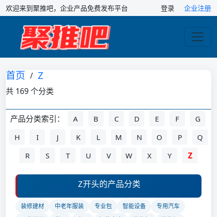
欢迎来到聚推吧，企业产品免费发布平台
登录
企业注册
首页
Z
/
共 169 个分类
产品分类索引：
A
B
C
D
E
F
G
H
I
J
K
L
M
N
O
P
Q
Z
R
S
T
U
V
W
X
Y
Z开头的产品分类
装修建材
中老年服装
专业包
智能设备
专用汽车