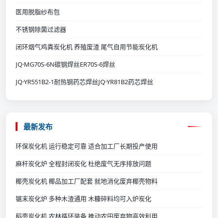
医用脱脂纱布包
不锈钢除菌过滤器
闭环烟气鸡粪炭化机 养殖废渣 尾气自用节能炭化机
JQ·MG70S-6N碳钢焊丝ER70S-6焊丝
JQ·YR551B2-1耐热钢药芯焊丝JQ·YR81B2药芯焊丝
最新发布
环保炭化机 运行稳定可靠 适合加工厂长期投产使用
麻杆炭化炉 全程封闭炭化 杜绝废气无序排放问题
椰壳炭化机 椰品加工厂配套 就地消化废弃椰壳物料
锯末炭化炉 多种木渣通用 木糠碎料均可入炉炭化
稻壳炭化机 农林循环装备 推动农田废弃物高效利用