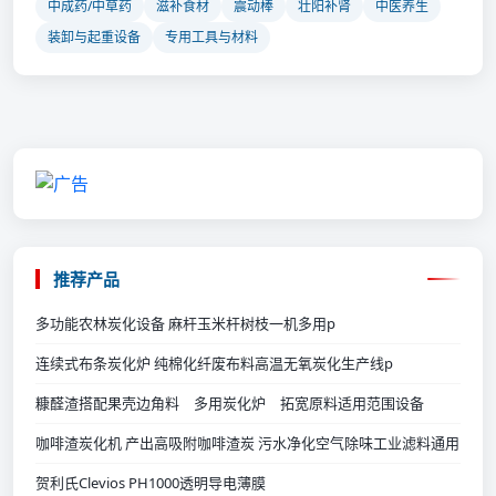
中成药/中草药
滋补食材
震动棒
壮阳补肾
中医养生
装卸与起重设备
专用工具与材料
推荐产品
多功能农林炭化设备 麻杆玉米杆树枝一机多用p
连续式布条炭化炉 纯棉化纤废布料高温无氧炭化生产线p
糠醛渣搭配果壳边角料 多用炭化炉 拓宽原料适用范围设备
咖啡渣炭化机 产出高吸附咖啡渣炭 污水净化空气除味工业滤料通用
贺利氏Clevios PH1000透明导电薄膜