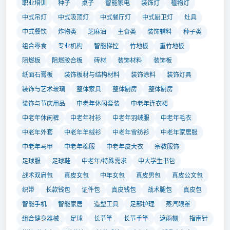
职业培训
种子
桌子
智能家电
装饰灯
植物灯
中式吊灯
中式吸顶灯
中式餐厅灯
中式厨卫灯
灶具
中式餐饮
炸物类
芝麻油
主食类
装饰辅料
种子类
组合零食
专业机构
智能梯控
竹地板
重竹地板
阻燃板
阻燃胶合板
砖材
装饰材料
装饰板
纸面石膏板
装饰板材与结构材料
装饰涂料
装饰灯具
装饰与艺术玻璃
整体家具
整体厨房
整体厨房
装饰与节庆用品
中老年休闲套装
中老年连衣裙
中老年休闲裤
中老年衬衫
中老年羽绒服
中老年毛衣
中老年外套
中老年羊绒衫
中老年雪纺衫
中老年家居服
中老年马甲
中老年棉服
中老年皮大衣
宗教服饰
足球服
足球鞋
中老年/特殊需求
中大学生书包
战术双肩包
真皮女包
中年女包
真皮男包
真皮公文包
织带
长款钱包
证件包
真皮钱包
战术腿包
真皮包
智能手机
智能家居
造型工具
足部护理
蒸汽眼罩
组合健身器械
足球
长节竿
长节手竿
遮雨棚
指南针