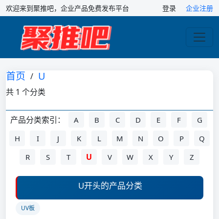
欢迎来到聚推吧，企业产品免费发布平台
登录
企业注册
首页
U
/
共 1 个分类
产品分类索引：
A
B
C
D
E
F
G
H
I
J
K
L
M
N
O
P
Q
U
R
S
T
V
W
X
Y
Z
U开头的产品分类
UV板