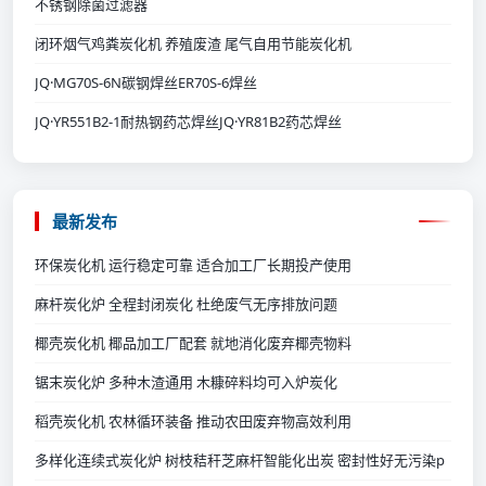
不锈钢除菌过滤器
闭环烟气鸡粪炭化机 养殖废渣 尾气自用节能炭化机
JQ·MG70S-6N碳钢焊丝ER70S-6焊丝
JQ·YR551B2-1耐热钢药芯焊丝JQ·YR81B2药芯焊丝
最新发布
环保炭化机 运行稳定可靠 适合加工厂长期投产使用
麻杆炭化炉 全程封闭炭化 杜绝废气无序排放问题
椰壳炭化机 椰品加工厂配套 就地消化废弃椰壳物料
锯末炭化炉 多种木渣通用 木糠碎料均可入炉炭化
稻壳炭化机 农林循环装备 推动农田废弃物高效利用
多样化连续式炭化炉 树枝秸秆芝麻杆智能化出炭 密封性好无污染p