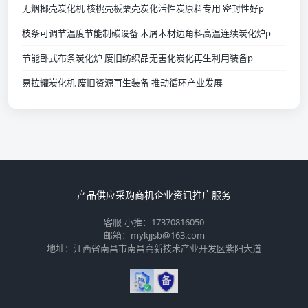
无烟椰壳炭化机 核桃壳板栗壳炭化活性炭原料专用 密封性好p
枝条可调节温度节能制碳设备 木屑木材边角料高温连续炭化炉p
节能卧式布条炭化炉 废旧纺织品无害化炭化再生利用装备p
易拉罐炭化机 废旧资源再生装备 推动循环产业发展
产品供应
采购商机
企业资讯
推广服务
客服-小推：17370816050
邮箱：mykjjsb@163.com
地址：江西省南昌市南昌高新技术产业开发区紫阳大道