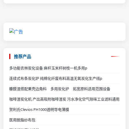
推荐产品
多功能农林炭化设备 麻杆玉米杆树枝一机多用p
连续式布条炭化炉 纯棉化纤废布料高温无氧炭化生产线p
糠醛渣搭配果壳边角料 多用炭化炉 拓宽原料适用范围设备
💡
咖啡渣炭化机 产出高吸附咖啡渣炭 污水净化空气除味工业滤料通用
贺利氏Clevios PH1000透明导电薄膜
医用脱脂纱布包