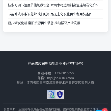
枝条可调节温度节能制碳设备 木屑木材边角料高温连续炭化炉p
节能卧式布条炭化炉 废旧纺织品无害化炭化再生利用装备p
易拉罐炭化机 废旧资源再生装备 推动循环产业发展
产品供应
采购商机
企业资讯
推广服务
客服-小推：17370816050
邮箱：mykjjsb@163.com
地址：江西省南昌市南昌高新技术产业开发区紫阳大道
💡
免责声明：本站所有信息由各公司自行发布，请在交易前确认真实合法性，本站