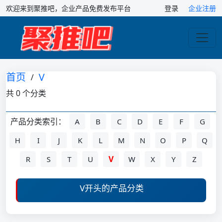
欢迎来到聚推吧，企业产品免费发布平台
登录
企业注册
首页
V
/
共 0 个分类
产品分类索引：
A
B
C
D
E
F
G
H
I
J
K
L
M
N
O
P
Q
V
R
S
T
U
W
X
Y
Z
V开头的产品分类