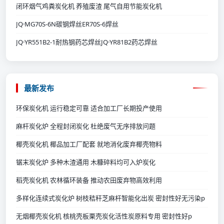
闭环烟气鸡粪炭化机 养殖废渣 尾气自用节能炭化机
JQ·MG70S-6N碳钢焊丝ER70S-6焊丝
JQ·YR551B2-1耐热钢药芯焊丝JQ·YR81B2药芯焊丝
最新发布
环保炭化机 运行稳定可靠 适合加工厂长期投产使用
麻杆炭化炉 全程封闭炭化 杜绝废气无序排放问题
椰壳炭化机 椰品加工厂配套 就地消化废弃椰壳物料
锯末炭化炉 多种木渣通用 木糠碎料均可入炉炭化
稻壳炭化机 农林循环装备 推动农田废弃物高效利用
多样化连续式炭化炉 树枝秸秆芝麻杆智能化出炭 密封性好无污染p
无烟椰壳炭化机 核桃壳板栗壳炭化活性炭原料专用 密封性好p