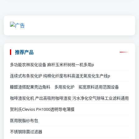
推荐产品
多功能农林炭化设备 麻杆玉米杆树枝一机多用p
连续式布条炭化炉 纯棉化纤废布料高温无氧炭化生产线p
糠醛渣搭配果壳边角料 多用炭化炉 拓宽原料适用范围设备
咖啡渣炭化机 产出高吸附咖啡渣炭 污水净化空气除味工业滤料通用
贺利氏Clevios PH1000透明导电薄膜
医用脱脂纱布包
不锈钢除菌过滤器